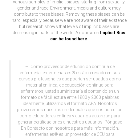
various samples of implicit biases, starting from sexuality,
gender and race. Environment, media and culture may
contribute to these biases. Removing these biases can be
hard, especially because we are not aware of their existence
but research shows that levels of implicit biases are
decreasing in parts of the world. A course on
Implicit Bias
can be found here
.
Como proveedor de educación continua de
enfermería, enfermerias.es® está interesado en sus
cursos profesionales que podrían ser usados como
material en línea, de educación continua para
enfermeros, usted suministraría el contenido en un
formato de fácil lectura entre 1800 y 2000 palabras
idealmente, utilizamos el formato APA. Nosotros
proveeremos nuestras credenciales que nos acreditan
como educadores en línea y que nos autorizan para
generar certificaciones a nuestros usuarios. Póngase
En Contacto con nosotros para más información.
enfermerias.es® es un proveedor de CEU para