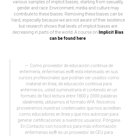
various samples of implicit biases, starting from sexuality,
gender and race. Environment, media and culture may
contribute to these biases. Removing these biases can be
hard, especially because we are not aware of their existence
but research shows that levels of implicit biases are
decreasing in parts of the world. A course on
Implicit Bias
can be found here
.
Como proveedor de educación continua de
enfermería, enfermerias.es® está interesado en sus
cursos profesionales que podrían ser usados como
material en línea, de educación continua para
enfermeros, usted suministraría el contenido en un
formato de fácil lectura entre 1800 y 2000 palabras
idealmente, utilizamos el formato APA. Nosotros
proveeremos nuestras credenciales que nos acreditan
como educadores en línea y que nos autorizan para
generar certificaciones a nuestros usuarios. Póngase
En Contacto con nosotros para más información.
enfermerias.es® es un proveedor de CEU para