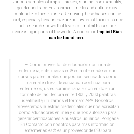
various samples of implicit biases, starting from sexuality,
gender and race. Environment, media and culture may
contribute to these biases. Removing these biases can be
hard, especially because we are not aware of their existence
but research shows that levels of implicit biases are
decreasing in parts of the world. A course on
Implicit Bias
can be found here
.
Como proveedor de educación continua de
enfermería, enfermerias.es® está interesado en sus
cursos profesionales que podrían ser usados como
material en línea, de educación continua para
enfermeros, usted suministraría el contenido en un
formato de fácil lectura entre 1800 y 2000 palabras
idealmente, utilizamos el formato APA. Nosotros
proveeremos nuestras credenciales que nos acreditan
como educadores en línea y que nos autorizan para
generar certificaciones a nuestros usuarios. Póngase
En Contacto con nosotros para más información.
enfermerias.es® es un proveedor de CEU para