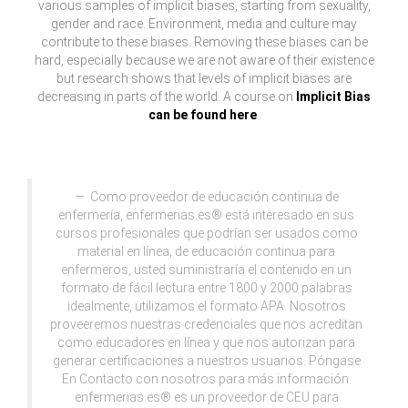
various samples of implicit biases, starting from sexuality,
gender and race. Environment, media and culture may
contribute to these biases. Removing these biases can be
hard, especially because we are not aware of their existence
but research shows that levels of implicit biases are
decreasing in parts of the world. A course on
Implicit Bias
can be found here
.
Como proveedor de educación continua de
enfermería, enfermerias.es® está interesado en sus
cursos profesionales que podrían ser usados como
material en línea, de educación continua para
enfermeros, usted suministraría el contenido en un
formato de fácil lectura entre 1800 y 2000 palabras
idealmente, utilizamos el formato APA. Nosotros
proveeremos nuestras credenciales que nos acreditan
como educadores en línea y que nos autorizan para
generar certificaciones a nuestros usuarios. Póngase
En Contacto con nosotros para más información.
enfermerias.es® es un proveedor de CEU para