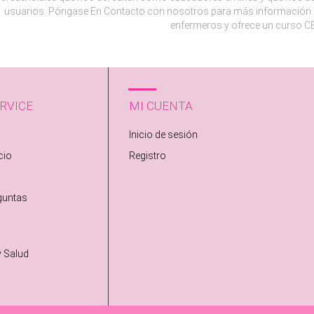
usuarios. Póngase En Contacto con nosotros para más información. 
enfermeros y ofrece un curso CE
RVICE
MI CUENTA
Inicio de sesión
cio
Registro
guntas
y Salud