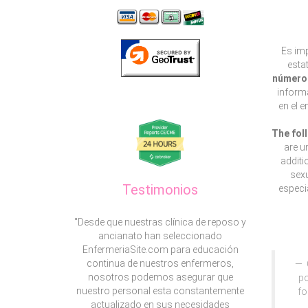
Es imp
esta
número 
informa
en el 
The fol
are u
additi
sexu
Testimonios
especia
"Desde que nuestras clínica de reposo y
ancianato han seleccionado
EnfermeriaSite.com para educación
continua de nuestros enfermeros,
nosotros podemos asegurar que
po
nuestro personal esta constantemente
fo
actualizado en sus necesidades