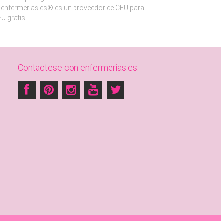
enfermerias.es® es un proveedor de CEU para
U gratis.
Contactese con enfermerias.es: