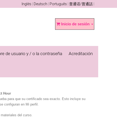
Inglés
Deutsch
Português
普通话/普通話
Inicio de sesión
re de usuario y / o la contraseña
Acreditación
ct Hour
rueba para que su certificado sea exacto. Esto incluye su
se configuran en Mi perfil.
 materiales del curso.