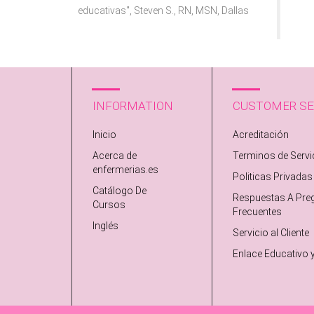
educativas", Steven S., RN, MSN, Dallas
INFORMATION
CUSTOMER SE
Inicio
Acreditación
Acerca de
Terminos de Servi
enfermerias.es
Politicas Privadas
Catálogo De
Respuestas A Pre
Cursos
Frecuentes
Inglés
Servicio al Cliente
Enlace Educativo 