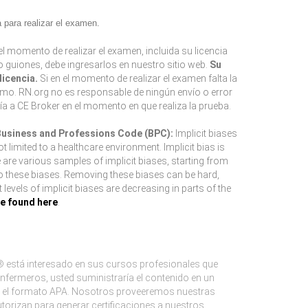
para realizar el examen.
l momento de realizar el examen, incluida su licencia
 o guiones, debe ingresarlos en nuestro sitio web.
Su
icencia.
Si en el momento de realizar el examen falta la
smo. RN.org no es responsable de ningún envío o error
ía a CE Broker en el momento en que realiza la prueba.
 Business and Professions Code (BPC):
Implicit biases
limited to a healthcare environment. Implicit bias is
e are various samples of implicit biases, starting from
to these biases. Removing these biases can be hard,
evels of implicit biases are decreasing in parts of the
be found here
.
 está interesado en sus cursos profesionales que
nfermeros, usted suministraría el contenido en un
mos el formato APA. Nosotros proveeremos nuestras
orizan para generar certificaciones a nuestros