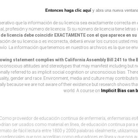
Entonces haga clic aquí
y abra una nueva ventana 
erativo que la información de su licencia sea exactamente correcta en e
tal, profesión y número de licencia. Si su número de licencia tiene letras
de licencia debe coincidir EXACTAMENTE con el que aparece en su l
ción de su licencia o es incorrecta, deberá enviar los cursos usted mi
envío. La información que tenemos en nuestros archivos es la que se env
lowing statement complies with California Assembly Bill 241 to the
nconscious attitudes and stereotypes that may manifest including but not 
onally referred to as implicit social cognition or unconscious bias. Ther
ality, gender and race. Environment, media and culture may contribute 
lly because we are not aware of their existence but research shows that l
world. A course on
Implicit Bias can 
Como proveedor de educación continua de enfermería, enfermerias.es®
drían ser usados como material en línea, de educación continua para e
rmato de fácil lectura entre 1800 y 2000 palabras idealmente, utiliza
credenciales que nos acreditan como educadores en línea y que nos aut