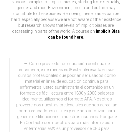
various samples of implicit biases, starting from sexuality,
gender and race. Environment, media and culture may
contribute to these biases. Removing these biases can be
hard, especially because we are not aware of their existence
but research shows that levels of implicit biases are
decreasing in parts of the world. A course on
Implicit Bias
can be found here
.
Como proveedor de educación continua de
enfermería, enfermerias.es® está interesado en sus
cursos profesionales que podrían ser usados como
material en línea, de educación continua para
enfermeros, usted suministraría el contenido en un
formato de fácil lectura entre 1800 y 2000 palabras
idealmente, utilizamos el formato APA. Nosotros
proveeremos nuestras credenciales que nos acreditan
como educadores en línea y que nos autorizan para
generar certificaciones a nuestros usuarios. Póngase
En Contacto con nosotros para más información.
enfermerias.es® es un proveedor de CEU para