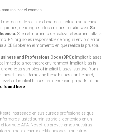
para realizar el examen.
l momento de realizar el examen, incluida su licencia
 o guiones, debe ingresarlos en nuestro sitio web.
Su
icencia.
Si en el momento de realizar el examen falta la
smo. RN.org no es responsable de ningún envío o error
ía a CE Broker en el momento en que realiza la prueba.
 Business and Professions Code (BPC):
Implicit biases
limited to a healthcare environment. Implicit bias is
e are various samples of implicit biases, starting from
to these biases. Removing these biases can be hard,
evels of implicit biases are decreasing in parts of the
be found here
.
 está interesado en sus cursos profesionales que
nfermeros, usted suministraría el contenido en un
mos el formato APA. Nosotros proveeremos nuestras
orizan para generar certificaciones a nuestros