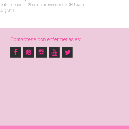
enfermerias.es® es un proveedor de CEU para
U gratis.
Contactese con enfermerias.es: