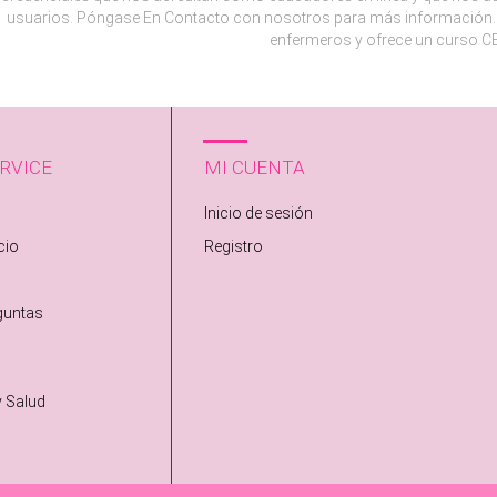
usuarios. Póngase En Contacto con nosotros para más información. 
enfermeros y ofrece un curso CE
RVICE
MI CUENTA
Inicio de sesión
cio
Registro
guntas
y Salud