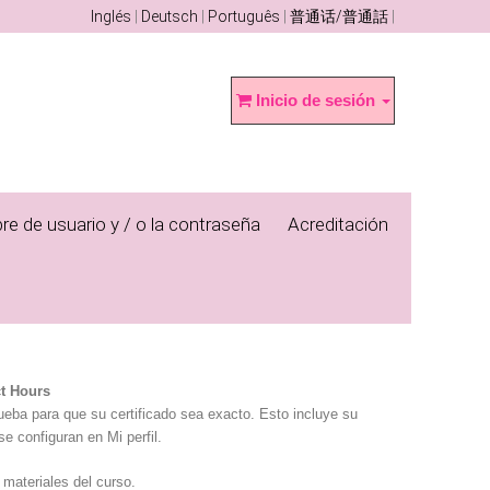
Inglés
Deutsch
Português
普通话/普通話
Inicio de sesión
re de usuario y / o la contraseña
Acreditación
ct Hours
rueba para que su certificado sea exacto. Esto incluye su
se configuran en Mi perfil.
 materiales del curso.