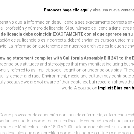
Entonces haga clic aquí
y abra una nueva ventana 
erativo que la información de su licencia sea exactamente correcta en e
tal, profesión y número de licencia. Si su número de licencia tiene letras
de licencia debe coincidir EXACTAMENTE con el que aparece en su l
ción de su licencia o es incorrecta, deberá enviar los cursos usted mi
envío. La información que tenemos en nuestros archivos es la que se env
lowing statement complies with California Assembly Bill 241 to the
nconscious attitudes and stereotypes that may manifest including but not 
onally referred to as implicit social cognition or unconscious bias. Ther
ality, gender and race. Environment, media and culture may contribute 
lly because we are not aware of their existence but research shows that l
world. A course on
Implicit Bias can 
Como proveedor de educación continua de enfermería, enfermerias.es®
drían ser usados como material en línea, de educación continua para e
rmato de fácil lectura entre 1800 y 2000 palabras idealmente, utiliza
credenciales que nos acreditan como educadores en línea y que nos aut