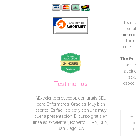
Es imp
esta
número 
informa
en el 
The fol
are u
additi
sexu
Testimonios
especia
“¡Excelente proveedor, con gratis CEU
para Enfermeros! Gracias. Muy bien
escrito. Es fácil de leer y con una muy
buena presentación. El curso gratis en
línea es excelente!”, Roberto E., RN, CEN,
po
San Diego, CA
fo