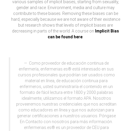
various samples of implicit biases, starting from sexuality,
gender and race. Environment, media and culture may
contribute to these biases. Removing these biases can be
hard, especially because we are not aware of their existence
but research shows that levels of implicit biases are
decreasing in parts of the world. A course on
Implicit Bias
can be found here
.
Como proveedor de educación continua de
enfermería, enfermerias.es® está interesado en sus
cursos profesionales que podrían ser usados como
material en línea, de educación continua para
enfermeros, usted suministraría el contenido en un
formato de fácil lectura entre 1800 y 2000 palabras
idealmente, utilizamos el formato APA. Nosotros
proveeremos nuestras credenciales que nos acreditan
como educadores en línea y que nos autorizan para
generar certificaciones a nuestros usuarios. Póngase
En Contacto con nosotros para más información.
enfermerias.es® es un proveedor de CEU para