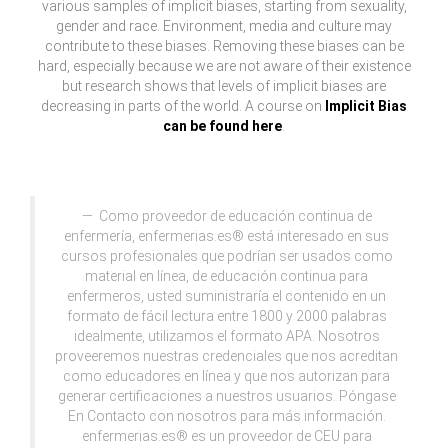
various samples of implicit biases, starting from sexuality,
gender and race. Environment, media and culture may
contribute to these biases. Removing these biases can be
hard, especially because we are not aware of their existence
but research shows that levels of implicit biases are
decreasing in parts of the world. A course on
Implicit Bias
can be found here
.
Como proveedor de educación continua de
enfermería, enfermerias.es® está interesado en sus
cursos profesionales que podrían ser usados como
material en línea, de educación continua para
enfermeros, usted suministraría el contenido en un
formato de fácil lectura entre 1800 y 2000 palabras
idealmente, utilizamos el formato APA. Nosotros
proveeremos nuestras credenciales que nos acreditan
como educadores en línea y que nos autorizan para
generar certificaciones a nuestros usuarios. Póngase
En Contacto con nosotros para más información.
enfermerias.es® es un proveedor de CEU para