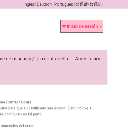
Inglés
Deutsch
Português
普通话/普通話
Inicio de sesión
re de usuario y / o la contraseña
Acreditación
ine Contact Hours
rueba para que su certificado sea exacto. Esto incluye su
se configuran en Mi perfil.
 materiales del curso.