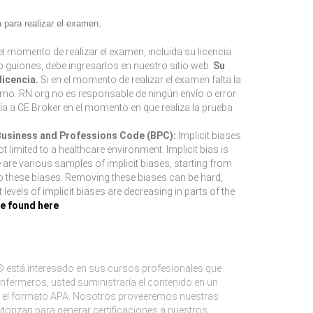
para realizar el examen.
l momento de realizar el examen, incluida su licencia
 o guiones, debe ingresarlos en nuestro sitio web.
Su
icencia.
Si en el momento de realizar el examen falta la
smo. RN.org no es responsable de ningún envío o error
ía a CE Broker en el momento en que realiza la prueba.
 Business and Professions Code (BPC):
Implicit biases
limited to a healthcare environment. Implicit bias is
e are various samples of implicit biases, starting from
to these biases. Removing these biases can be hard,
evels of implicit biases are decreasing in parts of the
be found here
.
 está interesado en sus cursos profesionales que
nfermeros, usted suministraría el contenido en un
mos el formato APA. Nosotros proveeremos nuestras
orizan para generar certificaciones a nuestros