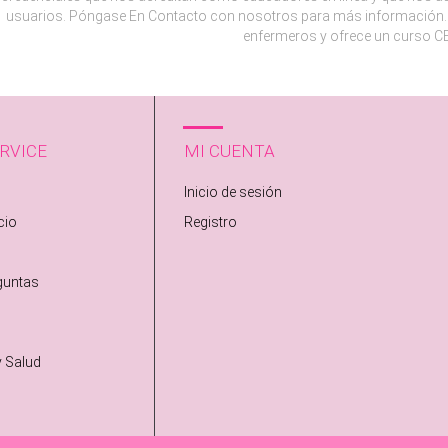
usuarios. Póngase En Contacto con nosotros para más información. 
enfermeros y ofrece un curso CE
RVICE
MI CUENTA
Inicio de sesión
cio
Registro
guntas
y Salud