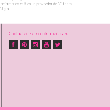
enfermerias.es® es un proveedor de CEU para
U gratis.
Contactese con enfermerias.es: