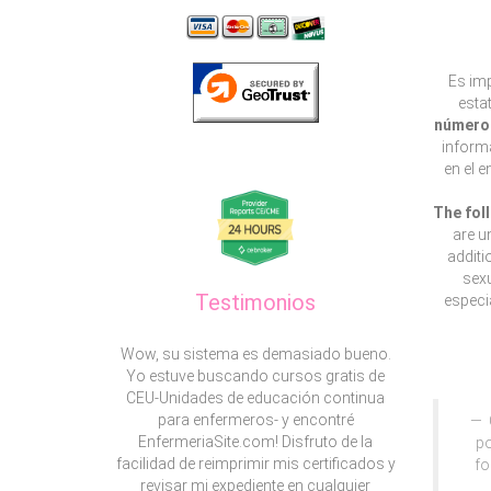
Es imp
esta
número 
informa
en el 
The fol
are u
additi
sexu
Testimonios
especia
Wow, su sistema es demasiado bueno.
Yo estuve buscando cursos gratis de
CEU-Unidades de educación continua
para enfermeros- y encontré
EnfermeriaSite.com! Disfruto de la
po
facilidad de reimprimir mis certificados y
fo
revisar mi expediente en cualquier