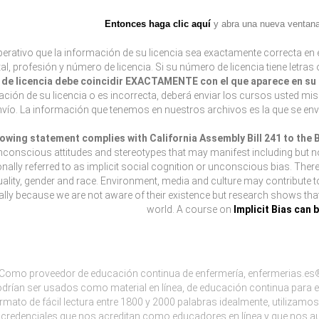
Entonces haga clic aquí
y abra una nueva ventana 
erativo que la información de su licencia sea exactamente correcta en e
tal, profesión y número de licencia. Si su número de licencia tiene letras
de licencia debe coincidir EXACTAMENTE con el que aparece en su l
ción de su licencia o es incorrecta, deberá enviar los cursos usted mi
envío. La información que tenemos en nuestros archivos es la que se env
lowing statement complies with California Assembly Bill 241 to the
nconscious attitudes and stereotypes that may manifest including but not 
onally referred to as implicit social cognition or unconscious bias. Ther
ality, gender and race. Environment, media and culture may contribute 
lly because we are not aware of their existence but research shows that l
world. A course on
Implicit Bias can 
Como proveedor de educación continua de enfermería, enfermerias.es®
drían ser usados como material en línea, de educación continua para e
rmato de fácil lectura entre 1800 y 2000 palabras idealmente, utiliza
credenciales que nos acreditan como educadores en línea y que nos aut