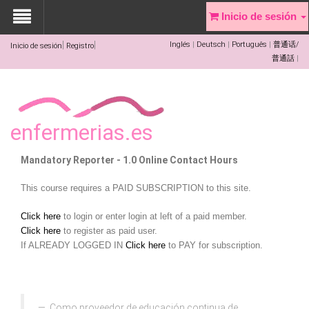
Inicio de sesión
Inglés
Deutsch
Português
普通话/
Inicio de sesión
Registro
普通話
enfermerias.es
Mandatory Reporter - 1.0 Online Contact Hours
This course requires a PAID SUBSCRIPTION to this site.
Click here
to login or enter login at left of a paid member.
Click here
to register as paid user.
If ALREADY LOGGED IN
Click here
to PAY for subscription.
Como proveedor de educación continua de